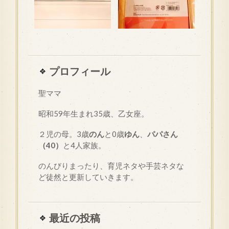
プロフィール
聖ママ
昭和
59
年生まれ35歳、乙女座。
２児の母。3歳
のん
と0歳
ゆん
、
パパさん
（40）
と4人家族。
のんびりまったり、育児ネタや手芸ネタな
ど徒然と更新していきます。
最近の投稿