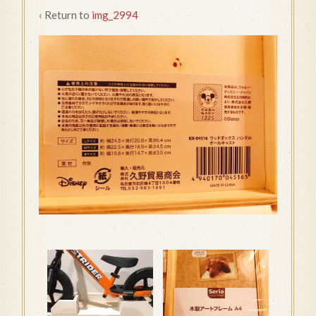
‹ Return to
img_2994