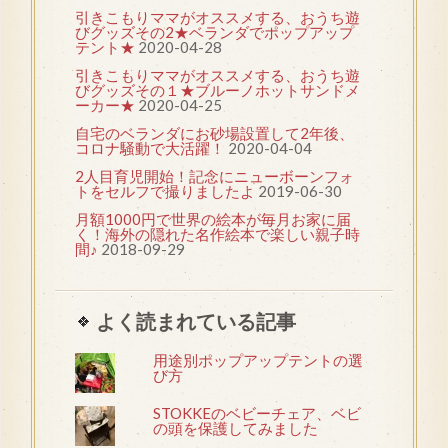
引きこもりママがオススメする、おうち遊
びグッズその2★ベランダでポップアップ
テント★
2020-04-28
引きこもりママがオススメする、おうち遊
びグッズその１★ブルーノホットサンドメ
ーカー★
2020-04-25
自宅のベランダにお砂場設置して2年後、
コロナ騒動で大活躍！
2020-04-04
2人目育児開始！記念にニューボーンフォ
トをセルフで撮りましたよ
2019-06-30
月額1000円で世界の絵本が毎月お家に届
く！海外の隠れた名作絵本で楽しい親子時
間♪
2018-09-29
よく読まれている記事
用途別ポップアップテントの選
び方
STOKKEのベビーチェア、ベビ
の頭を保護してみました