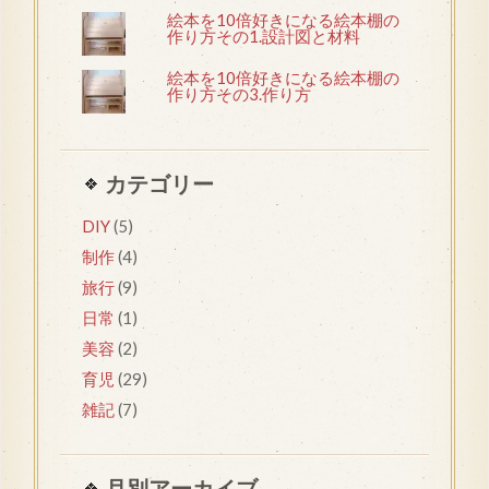
絵本を10倍好きになる絵本棚の
作り方その1.設計図と材料
絵本を10倍好きになる絵本棚の
作り方その3.作り方
カテゴリー
DIY
(5)
制作
(4)
旅行
(9)
日常
(1)
美容
(2)
育児
(29)
雑記
(7)
月別アーカイブ