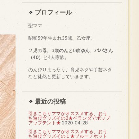
プロフィール
聖ママ
昭和
59
年生まれ35歳、乙女座。
２児の母。3歳
のん
と0歳
ゆん
、
パパさん
（40）
と4人家族。
のんびりまったり、育児ネタや手芸ネタ
など徒然と更新していきます。
最近の投稿
引きこもりママがオススメする、おう
ち遊びグッズその2★ベランダでポップ
アップテント★
2020-04-28
引きこもりママがオススメする、おう
ち遊びグッズその１★ブルーノホット