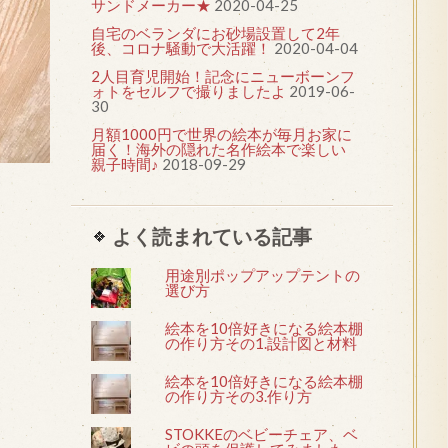
サンドメーカー★
2020-04-25
自宅のベランダにお砂場設置して2年
後、コロナ騒動で大活躍！
2020-04-04
2人目育児開始！記念にニューボーンフ
ォトをセルフで撮りましたよ
2019-06-
30
月額1000円で世界の絵本が毎月お家に
届く！海外の隠れた名作絵本で楽しい
親子時間♪
2018-09-29
よく読まれている記事
用途別ポップアップテントの
選び方
絵本を10倍好きになる絵本棚
の作り方その1.設計図と材料
絵本を10倍好きになる絵本棚
の作り方その3.作り方
STOKKEのベビーチェア、ベ