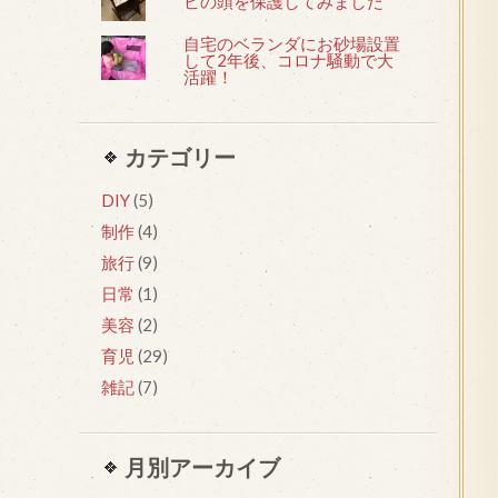
ビの頭を保護してみました
自宅のベランダにお砂場設置
して2年後、コロナ騒動で大
活躍！
カテゴリー
DIY
(5)
制作
(4)
旅行
(9)
日常
(1)
美容
(2)
育児
(29)
雑記
(7)
月別アーカイブ