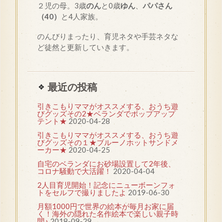
２児の母。3歳
のん
と0歳
ゆん
、
パパさん
（40）
と4人家族。
のんびりまったり、育児ネタや手芸ネタな
ど徒然と更新していきます。
最近の投稿
引きこもりママがオススメする、おうち遊
びグッズその2★ベランダでポップアップ
テント★
2020-04-28
引きこもりママがオススメする、おうち遊
びグッズその１★ブルーノホットサンドメ
ーカー★
2020-04-25
自宅のベランダにお砂場設置して2年後、
コロナ騒動で大活躍！
2020-04-04
2人目育児開始！記念にニューボーンフォ
トをセルフで撮りましたよ
2019-06-30
月額1000円で世界の絵本が毎月お家に届
く！海外の隠れた名作絵本で楽しい親子時
間♪
2018-09-29