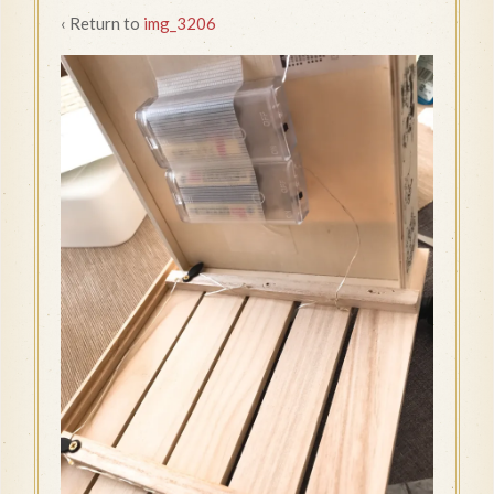
‹ Return to
img_3206