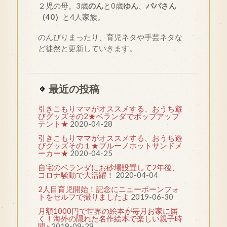
２児の母。3歳
のん
と0歳
ゆん
、
パパさん
（40）
と4人家族。
のんびりまったり、育児ネタや手芸ネタな
ど徒然と更新していきます。
最近の投稿
引きこもりママがオススメする、おうち遊
びグッズその2★ベランダでポップアップ
テント★
2020-04-28
引きこもりママがオススメする、おうち遊
びグッズその１★ブルーノホットサンドメ
ーカー★
2020-04-25
自宅のベランダにお砂場設置して2年後、
コロナ騒動で大活躍！
2020-04-04
2人目育児開始！記念にニューボーンフォ
トをセルフで撮りましたよ
2019-06-30
月額1000円で世界の絵本が毎月お家に届
く！海外の隠れた名作絵本で楽しい親子時
間♪
2018-09-29