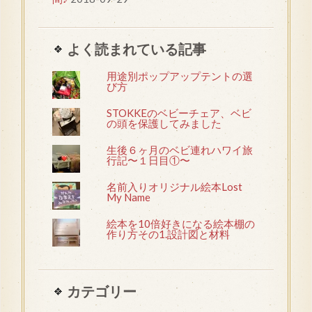
よく読まれている記事
用途別ポップアップテントの選
び方
STOKKEのベビーチェア、ベビ
の頭を保護してみました
生後６ヶ月のベビ連れハワイ旅
行記〜１日目①〜
名前入りオリジナル絵本Lost
My Name
絵本を10倍好きになる絵本棚の
作り方その1.設計図と材料
カテゴリー