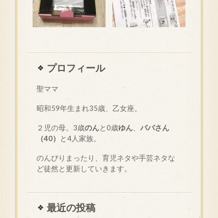
プロフィール
聖ママ
昭和
59
年生まれ35歳、乙女座。
２児の母。3歳
のん
と0歳
ゆん
、
パパさん
（40）
と4人家族。
のんびりまったり、育児ネタや手芸ネタな
ど徒然と更新していきます。
最近の投稿