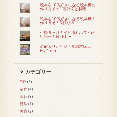
絵本を10倍好きになる絵本棚の
作り方その1.設計図と材料
絵本を10倍好きになる絵本棚の
作り方その3.作り方
生後６ヶ月のベビ連れハワイ旅
行記〜１日目①〜
名前入りオリジナル絵本Lost
My Name
カテゴリー
DIY
(5)
制作
(4)
旅行
(9)
日常
(1)
美容
(2)