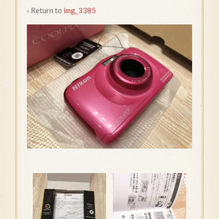
‹ Return to
img_3385