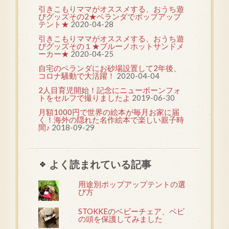
引きこもりママがオススメする、おうち遊
びグッズその2★ベランダでポップアップ
テント★
2020-04-28
引きこもりママがオススメする、おうち遊
びグッズその１★ブルーノホットサンドメ
ーカー★
2020-04-25
自宅のベランダにお砂場設置して2年後、
コロナ騒動で大活躍！
2020-04-04
2人目育児開始！記念にニューボーンフォ
トをセルフで撮りましたよ
2019-06-30
月額1000円で世界の絵本が毎月お家に届
く！海外の隠れた名作絵本で楽しい親子時
間♪
2018-09-29
よく読まれている記事
用途別ポップアップテントの選
び方
STOKKEのベビーチェア、ベビ
の頭を保護してみました