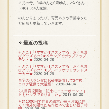
２児の母。3歳
のん
と0歳
ゆん
、
パパさん
（40）
と4人家族。
のんびりまったり、育児ネタや手芸ネタな
ど徒然と更新していきます。
最近の投稿
引きこもりママがオススメする、おうち遊
びグッズその2★ベランダでポップアップ
テント★
2020-04-28
引きこもりママがオススメする、おうち遊
びグッズその１★ブルーノホットサンドメ
ーカー★
2020-04-25
自宅のベランダにお砂場設置して2年後、
コロナ騒動で大活躍！
2020-04-04
2人目育児開始！記念にニューボーンフォ
トをセルフで撮りましたよ
2019-06-30
月額1000円で世界の絵本が毎月お家に届
く！海外の隠れた名作絵本で楽しい親子時
間♪
2018-09-29