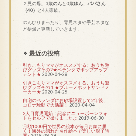
２児の母。3歳
のん
と0歳
ゆん
、
パパさん
（40）
と4人家族。
のんびりまったり、育児ネタや手芸ネタな
ど徒然と更新していきます。
最近の投稿
引きこもりママがオススメする、おうち遊
びグッズその2★ベランダでポップアップ
テント★
2020-04-28
引きこもりママがオススメする、おうち遊
びグッズその１★ブルーノホットサンドメ
ーカー★
2020-04-25
自宅のベランダにお砂場設置して2年後、
コロナ騒動で大活躍！
2020-04-04
2人目育児開始！記念にニューボーンフォ
トをセルフで撮りましたよ
2019-06-30
月額1000円で世界の絵本が毎月お家に届
く！海外の隠れた名作絵本で楽しい親子時
間♪
2018-09-29