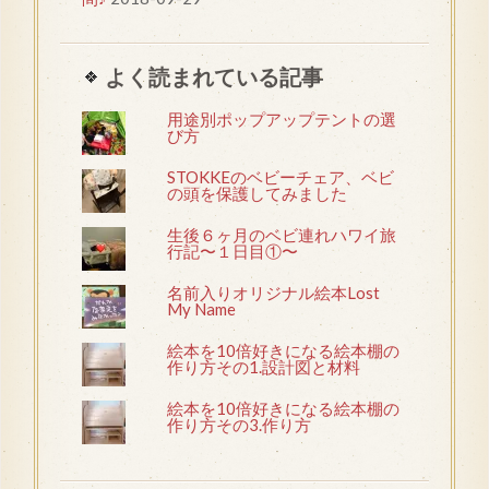
よく読まれている記事
用途別ポップアップテントの選
び方
STOKKEのベビーチェア、ベビ
の頭を保護してみました
生後６ヶ月のベビ連れハワイ旅
行記〜１日目①〜
名前入りオリジナル絵本Lost
My Name
絵本を10倍好きになる絵本棚の
作り方その1.設計図と材料
絵本を10倍好きになる絵本棚の
作り方その3.作り方