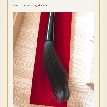
‹ Return to
img_4225