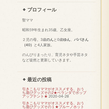
プロフィール
聖ママ
昭和
59
年生まれ35歳、乙女座。
２児の母。3歳
のん
と0歳
ゆん
、
パパさん
（40）
と4人家族。
のんびりまったり、育児ネタや手芸ネタ
など徒然と更新していきます。
最近の投稿
引きこもりママがオススメする、おう
ち遊びグッズその2★ベランダでポップ
アップテント★
2020-04-28
引きこもりママがオススメする、おう
ち遊びグッズその１★ブルーノホット