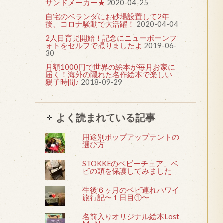
サンドメーカー★
2020-04-25
自宅のベランダにお砂場設置して2年
後、コロナ騒動で大活躍！
2020-04-04
2人目育児開始！記念にニューボーンフ
ォトをセルフで撮りましたよ
2019-06-
30
月額1000円で世界の絵本が毎月お家に
届く！海外の隠れた名作絵本で楽しい
親子時間♪
2018-09-29
よく読まれている記事
用途別ポップアップテントの
選び方
STOKKEのベビーチェア、ベ
ビの頭を保護してみました
生後６ヶ月のベビ連れハワイ
旅行記〜１日目①〜
名前入りオリジナル絵本Lost