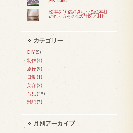
My Name
絵本を10倍好きになる絵本棚
の作り方その1.設計図と材料
カテゴリー
DIY
(5)
制作
(4)
旅行
(9)
日常
(1)
美容
(2)
育児
(29)
雑記
(7)
月別アーカイブ