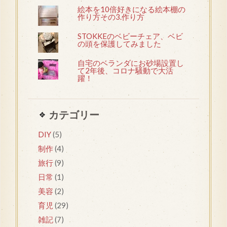
絵本を10倍好きになる絵本棚の
作り方その3.作り方
STOKKEのベビーチェア、ベビ
の頭を保護してみました
自宅のベランダにお砂場設置し
て2年後、コロナ騒動で大活
躍！
カテゴリー
DIY
(5)
制作
(4)
旅行
(9)
日常
(1)
美容
(2)
育児
(29)
雑記
(7)