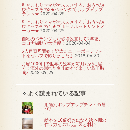
引きこもりママがオススメする、おうち遊
びグッズその2★ベランダでポップアップ
テント★
2020-04-28
引きこもりママがオススメする、おうち遊
びグッズその１★ブルーノホットサンドメ
ーカー★
2020-04-25
自宅のベランダにお砂場設置して2年後、
コロナ騒動で大活躍！
2020-04-04
2人目育児開始！記念にニューボーンフォ
トをセルフで撮りましたよ
2019-06-30
月額1000円で世界の絵本が毎月お家に届
く！海外の隠れた名作絵本で楽しい親子時
間♪
2018-09-29
よく読まれている記事
用途別ポップアップテントの選
び方
絵本を10倍好きになる絵本棚の
作り方その1.設計図と材料