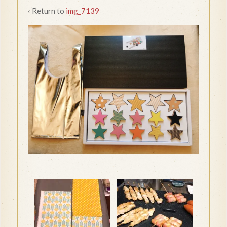
‹ Return to
img_7139