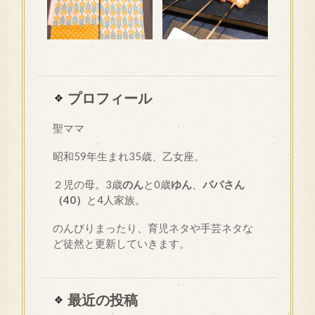
プロフィール
聖ママ
昭和
59
年生まれ35歳、乙女座。
２児の母。3歳
のん
と0歳
ゆん
、
パパさん
（40）
と4人家族。
のんびりまったり、育児ネタや手芸ネタな
ど徒然と更新していきます。
最近の投稿