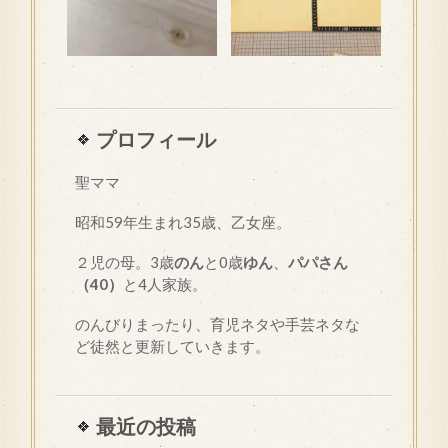
プロフィール
聖ママ
昭和
59
年生まれ35歳、乙女座。
２児の母。3歳
のん
と0歳
ゆん
、
パパさん
（40）
と4人家族。
のんびりまったり、育児ネタや手芸ネタな
ど徒然と更新していきます。
最近の投稿