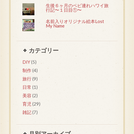
生後６ヶ月のベビ連れハワイ旅
行記〜１日目①〜
名前入りオリジナル絵本Lost
My Name
カテゴリー
DIY
(5)
制作
(4)
旅行
(9)
日常
(1)
美容
(2)
育児
(29)
雑記
(7)
月別アーカイブ