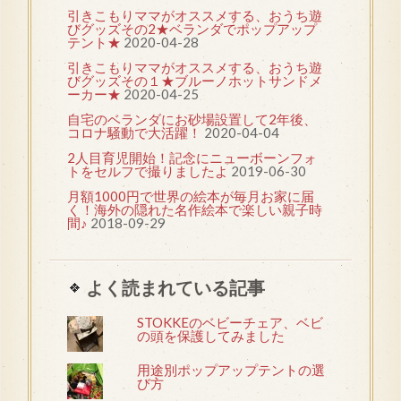
引きこもりママがオススメする、おうち遊
びグッズその2★ベランダでポップアップ
テント★
2020-04-28
引きこもりママがオススメする、おうち遊
びグッズその１★ブルーノホットサンドメ
ーカー★
2020-04-25
自宅のベランダにお砂場設置して2年後、
コロナ騒動で大活躍！
2020-04-04
2人目育児開始！記念にニューボーンフォ
トをセルフで撮りましたよ
2019-06-30
月額1000円で世界の絵本が毎月お家に届
く！海外の隠れた名作絵本で楽しい親子時
間♪
2018-09-29
よく読まれている記事
STOKKEのベビーチェア、ベビ
の頭を保護してみました
用途別ポップアップテントの選
び方