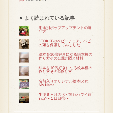
よく読まれている記事
用途別ポップアップテントの選
び方
STOKKEのベビーチェア、ベビ
の頭を保護してみました
絵本を10倍好きになる絵本棚の
作り方その1.設計図と材料
絵本を10倍好きになる絵本棚の
作り方その3.作り方
名前入りオリジナル絵本Lost
My Name
生後６ヶ月のベビ連れハワイ旅
行記〜１日目①〜