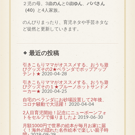
２児の母。3歳
のん
と0歳
ゆん
、
パパさん
（40）
と4人家族。
のんびりまったり、育児ネタや手芸ネタな
ど徒然と更新していきます。
最近の投稿
引きこもりママがオススメする、おうち遊
びグッズその2★ベランダでポップアップ
テント★
2020-04-28
引きこもりママがオススメする、おうち遊
びグッズその１★ブルーノホットサンドメ
ーカー★
2020-04-25
自宅のベランダにお砂場設置して2年後、
コロナ騒動で大活躍！
2020-04-04
2人目育児開始！記念にニューボーンフォ
トをセルフで撮りましたよ
2019-06-30
月額1000円で世界の絵本が毎月お家に届
く！海外の隠れた名作絵本で楽しい親子時
間♪
2018-09-29