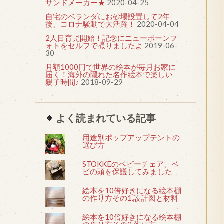
サンドメーカー★
2020-04-25
自宅のベランダにお砂場設置して2年
後、コロナ騒動で大活躍！
2020-04-04
2人目育児開始！記念にニューボーンフ
ォトをセルフで撮りましたよ
2019-06-
30
月額1000円で世界の絵本が毎月お家に
届く！海外の隠れた名作絵本で楽しい
親子時間♪
2018-09-29
よく読まれている記事
用途別ポップアップテントの
選び方
STOKKEのベビーチェア、ベ
ビの頭を保護してみました
絵本を10倍好きになる絵本棚
の作り方その1.設計図と材料
絵本を10倍好きになる絵本棚