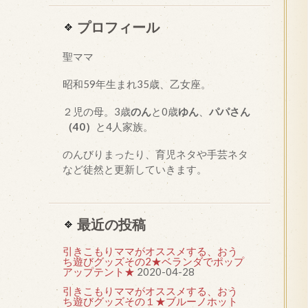
プロフィール
聖ママ
昭和
59
年生まれ35歳、乙女座。
２児の母。3歳
のん
と0歳
ゆん
、
パパさん
（40）
と4人家族。
のんびりまったり、育児ネタや手芸ネタ
など徒然と更新していきます。
最近の投稿
引きこもりママがオススメする、おう
ち遊びグッズその2★ベランダでポップ
アップテント★
2020-04-28
引きこもりママがオススメする、おう
ち遊びグッズその１★ブルーノホット