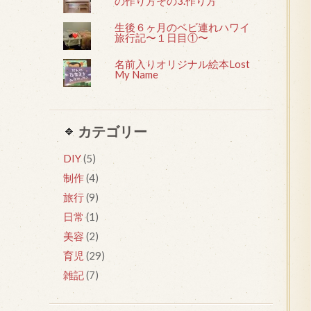
の作り方その3.作り方
生後６ヶ月のベビ連れハワイ
旅行記〜１日目①〜
名前入りオリジナル絵本Lost
My Name
カテゴリー
DIY
(5)
制作
(4)
旅行
(9)
日常
(1)
美容
(2)
育児
(29)
雑記
(7)