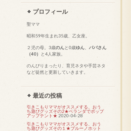
プロフィール
聖ママ
昭和
59
年生まれ35歳、乙女座。
２児の母。3歳
のん
と0歳
ゆん
、
パパさん
（40）
と4人家族。
のんびりまったり、育児ネタや手芸ネタ
など徒然と更新していきます。
最近の投稿
引きこもりママがオススメする、おう
ち遊びグッズその2★ベランダでポップ
アップテント★
2020-04-28
引きこもりママがオススメする、おう
ち遊びグッズその１★ブルーノホット