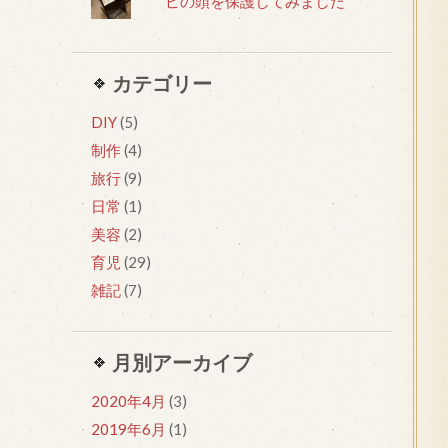
ビの頭を保護してみました
カテゴリー
DIY
(5)
制作
(4)
旅行
(9)
日常
(1)
美容
(2)
育児
(29)
雑記
(7)
月別アーカイブ
2020年4月
(3)
2019年6月
(1)