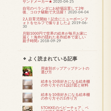
サンドメーカー★
2020-04-25
自宅のベランダにお砂場設置して2年
後、コロナ騒動で大活躍！
2020-04-04
2人目育児開始！記念にニューボーンフ
ォトをセルフで撮りましたよ
2019-06-
30
月額1000円で世界の絵本が毎月お家に
届く！海外の隠れた名作絵本で楽しい
親子時間♪
2018-09-29
よく読まれている記事
用途別ポップアップテントの
選び方
絵本を10倍好きになる絵本棚
の作り方その1.設計図と材料
絵本を10倍好きになる絵本棚
の作り方その3.作り方
STOKKEのベビーチェア、ベ