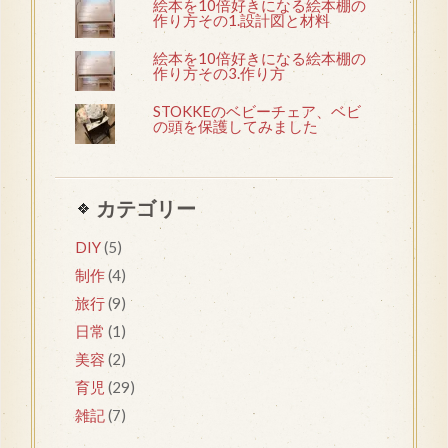
絵本を10倍好きになる絵本棚の
作り方その1.設計図と材料
絵本を10倍好きになる絵本棚の
作り方その3.作り方
STOKKEのベビーチェア、ベビ
の頭を保護してみました
カテゴリー
DIY
(5)
制作
(4)
旅行
(9)
日常
(1)
美容
(2)
育児
(29)
雑記
(7)