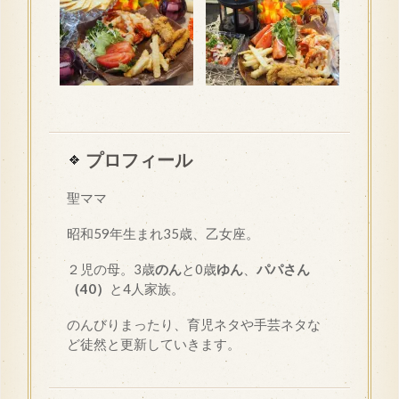
プロフィール
聖ママ
昭和
59
年生まれ35歳、乙女座。
２児の母。3歳
のん
と0歳
ゆん
、
パパさん
（40）
と4人家族。
のんびりまったり、育児ネタや手芸ネタな
ど徒然と更新していきます。