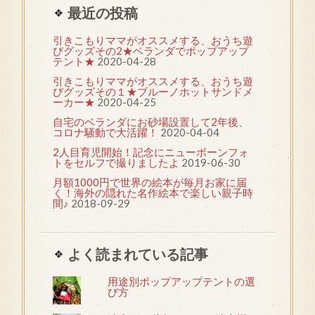
最近の投稿
引きこもりママがオススメする、おうち遊
びグッズその2★ベランダでポップアップ
テント★
2020-04-28
引きこもりママがオススメする、おうち遊
びグッズその１★ブルーノホットサンドメ
ーカー★
2020-04-25
自宅のベランダにお砂場設置して2年後、
コロナ騒動で大活躍！
2020-04-04
2人目育児開始！記念にニューボーンフォ
トをセルフで撮りましたよ
2019-06-30
月額1000円で世界の絵本が毎月お家に届
く！海外の隠れた名作絵本で楽しい親子時
間♪
2018-09-29
よく読まれている記事
用途別ポップアップテントの選
び方