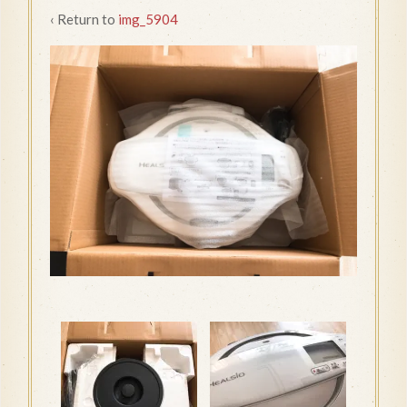
‹ Return to
img_5904