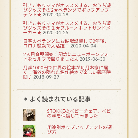
引きこもりママがオススメする、おうち遊
びグッズその2★ベランダでポップアップ
テント★
2020-04-28
引きこもりママがオススメする、おうち遊
びグッズその１★ブルーノホットサンドメ
ーカー★
2020-04-25
自宅のベランダにお砂場設置して2年後、
コロナ騒動で大活躍！
2020-04-04
2人目育児開始！記念にニューボーンフォ
トをセルフで撮りましたよ
2019-06-30
月額1000円で世界の絵本が毎月お家に届
く！海外の隠れた名作絵本で楽しい親子時
間♪
2018-09-29
よく読まれている記事
STOKKEのベビーチェア、ベビ
の頭を保護してみました
用途別ポップアップテントの選
び方