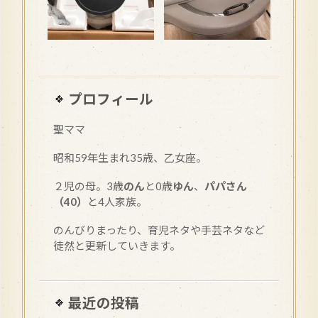
プロフィール
聖ママ
昭和
59
年生まれ35歳、乙女座。
２児の母。3歳
のん
と0歳
ゆん
、
パパさん
（40）
と4人家族。
のんびりまったり、育児ネタや手芸ネタなど
徒然と更新していきます。
最近の投稿