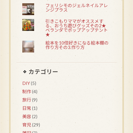
フェリシモのジェルネイルアレ
ンジプラス
引きこもりママがオススメす
る、おうち遊びグッズその2★
ベランダでポップアップテント
★
絵本を10倍好きになる絵本棚の
作り方その3.作り方
カテゴリー
DIY
(5)
制作
(4)
旅行
(9)
日常
(1)
美容
(2)
育児
(29)
雑記
(7)