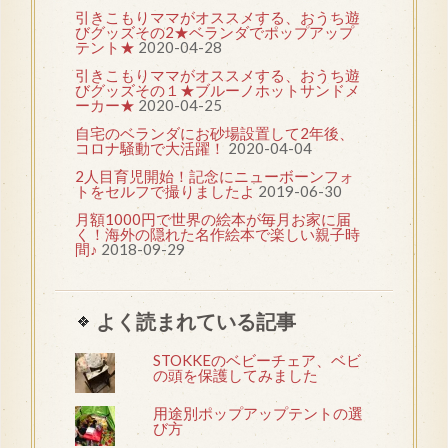
引きこもりママがオススメする、おうち遊
びグッズその2★ベランダでポップアップ
テント★
2020-04-28
引きこもりママがオススメする、おうち遊
びグッズその１★ブルーノホットサンドメ
ーカー★
2020-04-25
自宅のベランダにお砂場設置して2年後、
コロナ騒動で大活躍！
2020-04-04
2人目育児開始！記念にニューボーンフォ
トをセルフで撮りましたよ
2019-06-30
月額1000円で世界の絵本が毎月お家に届
く！海外の隠れた名作絵本で楽しい親子時
間♪
2018-09-29
よく読まれている記事
STOKKEのベビーチェア、ベビ
の頭を保護してみました
用途別ポップアップテントの選
び方