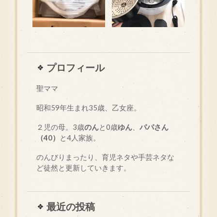
プロフィール
聖ママ
昭和
59
年生まれ35歳、乙女座。
２児の母。3歳
のん
と0歳
ゆん
、
パパさん
（40）
と4人家族。
のんびりまったり、育児ネタや手芸ネタな
ど徒然と更新していきます。
最近の投稿