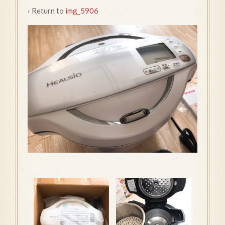
‹ Return to
img_5906