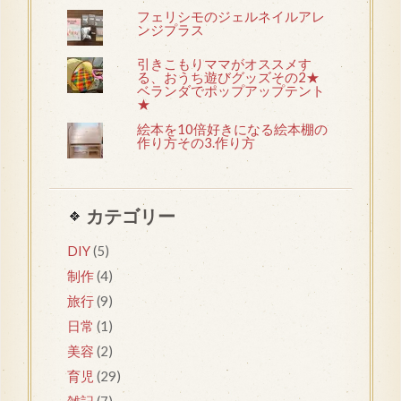
フェリシモのジェルネイルアレ
ンジプラス
引きこもりママがオススメす
る、おうち遊びグッズその2★
ベランダでポップアップテント
★
絵本を10倍好きになる絵本棚の
作り方その3.作り方
カテゴリー
DIY
(5)
制作
(4)
旅行
(9)
日常
(1)
美容
(2)
育児
(29)
雑記
(7)