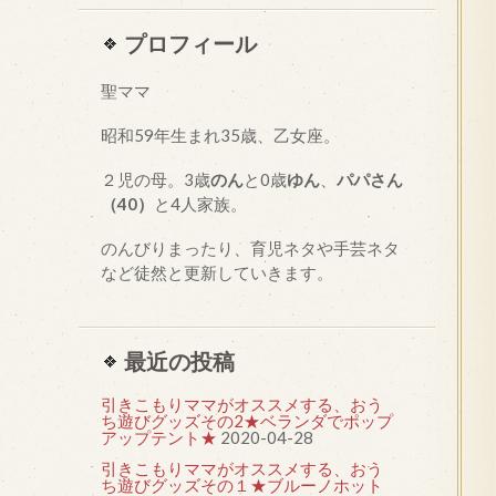
プロフィール
聖ママ
昭和
59
年生まれ35歳、乙女座。
２児の母。3歳
のん
と0歳
ゆん
、
パパさん
（40）
と4人家族。
のんびりまったり、育児ネタや手芸ネタ
など徒然と更新していきます。
最近の投稿
引きこもりママがオススメする、おう
ち遊びグッズその2★ベランダでポップ
アップテント★
2020-04-28
引きこもりママがオススメする、おう
ち遊びグッズその１★ブルーノホット