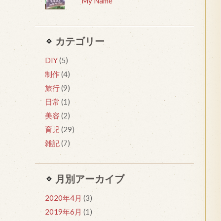
My Name
カテゴリー
DIY
(5)
制作
(4)
旅行
(9)
日常
(1)
美容
(2)
育児
(29)
雑記
(7)
月別アーカイブ
2020年4月
(3)
2019年6月
(1)