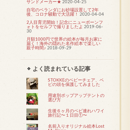
サンドメーカー★
2020-04-25
自宅のベランダにお砂場設置して2年
後、コロナ騒動で大活躍！
2020-04-04
2人目育児開始！記念にニューボーンフ
ォトをセルフで撮りましたよ
2019-06-
30
月額1000円で世界の絵本が毎月お家に
届く！海外の隠れた名作絵本で楽しい
親子時間♪
2018-09-29
よく読まれている記事
STOKKEのベビーチェア、ベ
ビの頭を保護してみました
用途別ポップアップテントの
選び方
生後６ヶ月のベビ連れハワイ
旅行記〜１日目①〜
名前入りオリジナル絵本Lost