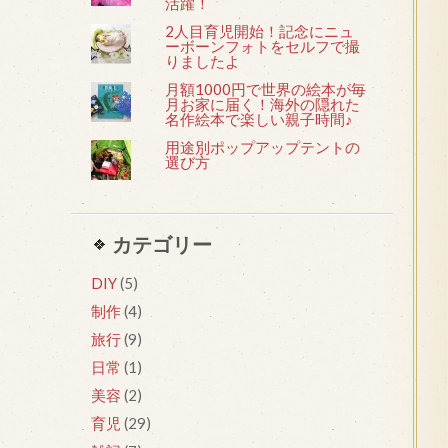
活躍！
2人目育児開始！記念にニュ
ーボーンフォトをセルフで撮
りましたよ
月額1000円で世界の絵本が毎
月お家に届く！海外の隠れた
名作絵本で楽しい親子時間♪
用途別ポップアップテントの
選び方
カテゴリー
DIY
(5)
制作
(4)
旅行
(9)
日常
(1)
美容
(2)
育児
(29)