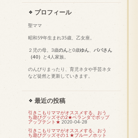
プロフィール
聖ママ
昭和
59
年生まれ35歳、乙女座。
２児の母。3歳
のん
と0歳
ゆん
、
パパさん
（40）
と4人家族。
のんびりまったり、育児ネタや手芸ネタ
など徒然と更新していきます。
最近の投稿
引きこもりママがオススメする、おう
ち遊びグッズその2★ベランダでポップ
アップテント★
2020-04-28
引きこもりママがオススメする、おう
ち遊びグッズその１★ブルーノホット