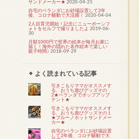
サンドメーカー★
2020-04-25
自宅のベランダにお砂場設置して2年
後、コロナ騒動で大活躍！
2020-04-04
2人目育児開始！記念にニューボーンフ
ォトをセルフで撮りましたよ
2019-06-
30
月額1000円で世界の絵本が毎月お家に
届く！海外の隠れた名作絵本で楽しい
親子時間♪
2018-09-29
よく読まれている記事
引きこもりママがオススメす
る、おうち遊びグッズその
2★ベランダでポップアップ
テント★
引きこもりママがオススメす
る、おうち遊びグッズその１
★ブルーノホットサンドメー
カー★
自宅のベランダにお砂場設置
して2年後、コロナ騒動で大