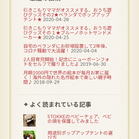
引きこもりママがオススメする、おうち遊
びグッズその2★ベランダでポップアップ
テント★
2020-04-28
引きこもりママがオススメする、おうち遊
びグッズその１★ブルーノホットサンドメ
ーカー★
2020-04-25
自宅のベランダにお砂場設置して2年後、
コロナ騒動で大活躍！
2020-04-04
2人目育児開始！記念にニューボーンフォ
トをセルフで撮りましたよ
2019-06-30
月額1000円で世界の絵本が毎月お家に届
く！海外の隠れた名作絵本で楽しい親子時
間♪
2018-09-29
よく読まれている記事
STOKKEのベビーチェア、ベビ
の頭を保護してみました
用途別ポップアップテントの選
び方