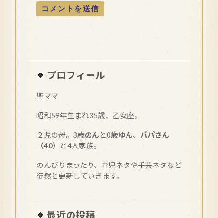
プロフィール
聖ママ
昭和
59
年生まれ35歳、乙女座。
２児の母。3歳
のん
と0歳
ゆん
、
パパさん
（40）
と4人家族。
のんびりまったり、育児ネタや手芸ネタなど
徒然と更新していきます。
最近の投稿