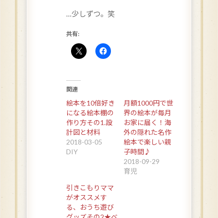
…少しずつ。笑
共有:
関連
絵本を10倍好き
月額1000円で世
になる絵本棚の
界の絵本が毎月
作り方その1.設
お家に届く！海
計図と材料
外の隠れた名作
2018-03-05
絵本で楽しい親
DIY
子時間♪
2018-09-29
育児
引きこもりママ
がオススメす
る、おうち遊び
グッズその2★ベ