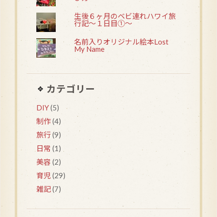
生後６ヶ月のベビ連れハワイ旅
行記〜１日目①〜
名前入りオリジナル絵本Lost
My Name
カテゴリー
DIY
(5)
制作
(4)
旅行
(9)
日常
(1)
美容
(2)
育児
(29)
雑記
(7)