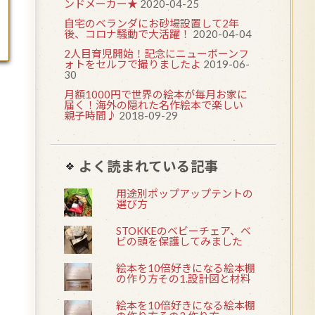
ンドメーカー★
2020-04-25
自宅のベランダにお砂場設置して2年
後、コロナ騒動で大活躍！
2020-04-04
2人目育児開始！記念にニューボーンフ
ォトをセルフで撮りましたよ
2019-06-
30
月額1000円で世界の絵本が毎月お家に
届く！海外の隠れた名作絵本で楽しい
親子時間♪
2018-09-29
よく読まれている記事
用途別ポップアップテントの
選び方
STOKKEのベビーチェア、ベ
ビの頭を保護してみました
絵本を10倍好きになる絵本棚
の作り方その1.設計図と材料
絵本を10倍好きになる絵本棚