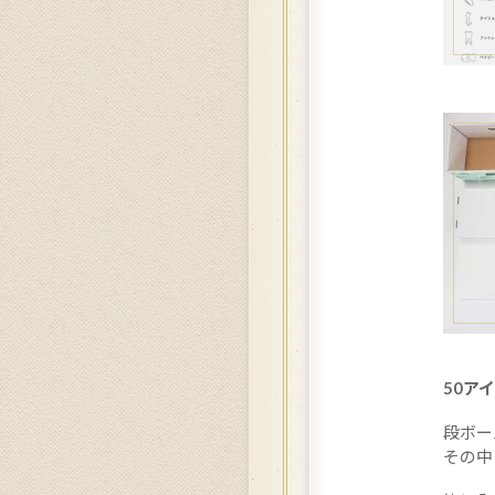
50ア
段ボー
その中