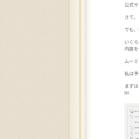
公式サ
さて、
でも、
いくら
内容を
ムーミ
私は予
まずは
￼