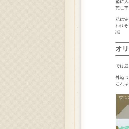
箱に入
死亡率
私は実
われそ
￼
オリ
では届
外箱は
これは