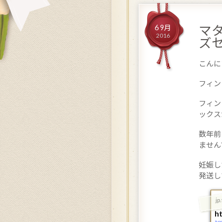
マ
6 9月
2016
ズセ
こんに
フィン
フィン
ックス
数年前
ません
妊娠し
発送し
jp
h