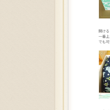
開ける
一番上
でも可