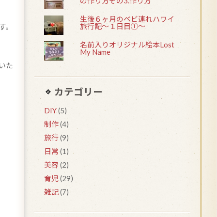
の作り方その3.作り方
生後６ヶ月のベビ連れハワイ
旅行記〜１日目①〜
す。
名前入りオリジナル絵本Lost
My Name
いた
カテゴリー
DIY
(5)
制作
(4)
旅行
(9)
日常
(1)
美容
(2)
育児
(29)
雑記
(7)