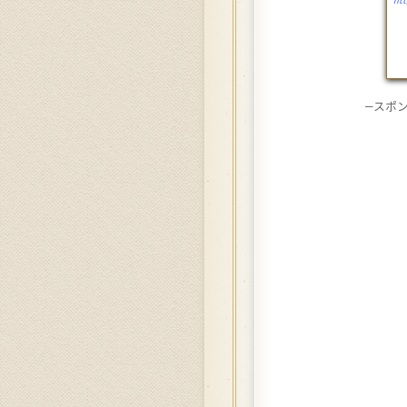
htt
—スポ