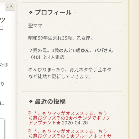
0
プロフィール
ッ
た
聖ママ
昭和
59
年生まれ35歳、乙女座。
２児の母。3歳
のん
と0歳
ゆん
、
パパさん
（40）
と4人家族。
たボ
のんびりまったり、育児ネタや手芸ネタ
など徒然と更新していきます。
り
最近の投稿
に
引きこもりママがオススメする、おう
ち遊びグッズその2★ベランダでポップ
アップテント★
2020-04-28
引きこもりママがオススメする、おう
ち遊びグッズその１★ブルーノホットサ