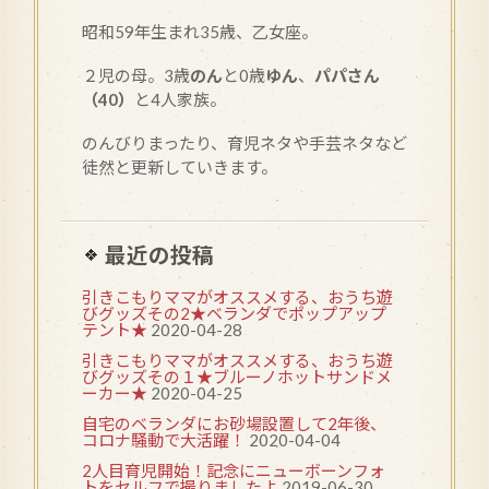
昭和
59
年生まれ35歳、乙女座。
２児の母。3歳
のん
と0歳
ゆん
、
パパさん
（40）
と4人家族。
のんびりまったり、育児ネタや手芸ネタなど
徒然と更新していきます。
最近の投稿
引きこもりママがオススメする、おうち遊
びグッズその2★ベランダでポップアップ
テント★
2020-04-28
引きこもりママがオススメする、おうち遊
びグッズその１★ブルーノホットサンドメ
ーカー★
2020-04-25
自宅のベランダにお砂場設置して2年後、
コロナ騒動で大活躍！
2020-04-04
2人目育児開始！記念にニューボーンフォ
トをセルフで撮りましたよ
2019-06-30