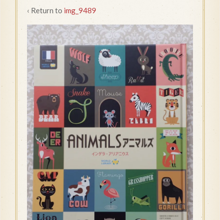
‹ Return to
img_9489