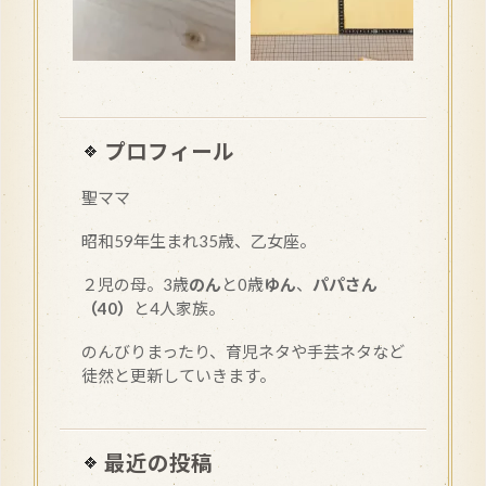
プロフィール
聖ママ
昭和
59
年生まれ35歳、乙女座。
２児の母。3歳
のん
と0歳
ゆん
、
パパさん
（40）
と4人家族。
のんびりまったり、育児ネタや手芸ネタなど
徒然と更新していきます。
最近の投稿