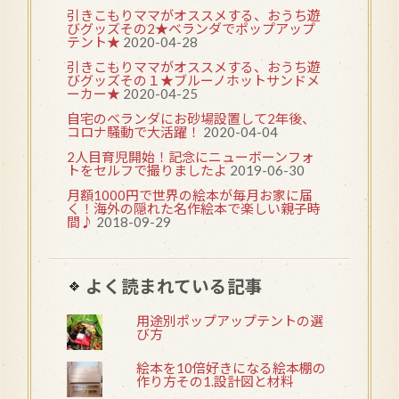
引きこもりママがオススメする、おうち遊
びグッズその2★ベランダでポップアップ
テント★
2020-04-28
引きこもりママがオススメする、おうち遊
びグッズその１★ブルーノホットサンドメ
ーカー★
2020-04-25
自宅のベランダにお砂場設置して2年後、
コロナ騒動で大活躍！
2020-04-04
2人目育児開始！記念にニューボーンフォ
トをセルフで撮りましたよ
2019-06-30
月額1000円で世界の絵本が毎月お家に届
く！海外の隠れた名作絵本で楽しい親子時
間♪
2018-09-29
よく読まれている記事
用途別ポップアップテントの選
び方
絵本を10倍好きになる絵本棚の
作り方その1.設計図と材料